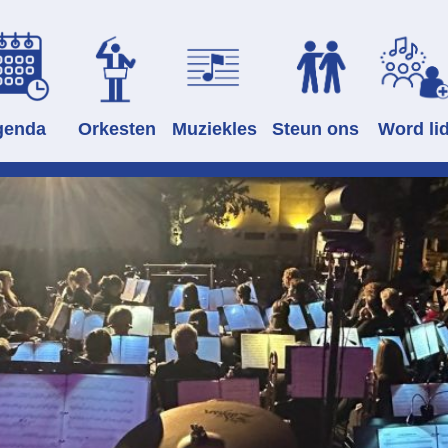
genda
Orkesten
Muziekles
Steun ons
Word li